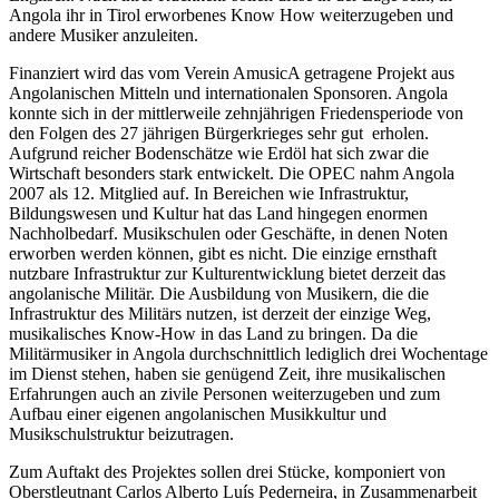
Angola ihr in Tirol erworbenes Know How weiterzugeben und
andere Musiker anzuleiten.
Finanziert wird das vom Verein AmusicA getragene Projekt aus
Angolanischen Mitteln und internationalen Sponsoren. Angola
konnte sich in der mittlerweile zehnjährigen Friedensperiode von
den Folgen des 27 jährigen Bürgerkrieges sehr gut erholen.
Aufgrund reicher Bodenschätze wie Erdöl hat sich zwar die
Wirtschaft besonders stark entwickelt. Die OPEC nahm Angola
2007 als 12. Mitglied auf. In Bereichen wie Infrastruktur,
Bildungswesen und Kultur hat das Land hingegen enormen
Nachholbedarf. Musikschulen oder Geschäfte, in denen Noten
erworben werden können, gibt es nicht. Die einzige ernsthaft
nutzbare Infrastruktur zur Kulturentwicklung bietet derzeit das
angolanische Militär. Die Ausbildung von Musikern, die die
Infrastruktur des Militärs nutzen, ist derzeit der einzige Weg,
musikalisches Know-How in das Land zu bringen. Da die
Militärmusiker in Angola durchschnittlich lediglich drei Wochentage
im Dienst stehen, haben sie genügend Zeit, ihre musikalischen
Erfahrungen auch an zivile Personen weiterzugeben und zum
Aufbau einer eigenen angolanischen Musikkultur und
Musikschulstruktur beizutragen.
Zum Auftakt des Projektes sollen drei Stücke, komponiert von
Oberstleutnant Carlos Alberto Luís Pederneira, in Zusammenarbeit